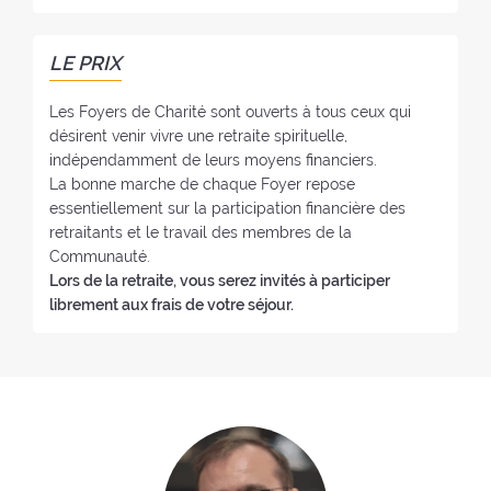
e
n
e
l
o
r
f
:
LE PRIX
:
o
y
Les Foyers de Charité sont ouverts à tous ceux qui
e
désirent venir vivre une retraite spirituelle,
:
indépendamment de leurs moyens financiers.
La bonne marche de chaque Foyer repose
essentiellement sur la participation financière des
retraitants et le travail des membres de la
Communauté.
Lors de la retraite, vous serez invités à participer
librement aux frais de votre séjour.