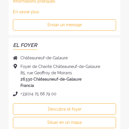
Informations pratiques
En savoir plus
Enviar un mensaje
EL FOYER
N
Châteauneuf-de-Galaure
o
D
Foyer de Charité Châteauneuf-de-Galaure
m
i
85, rue Geoffroy de Moirans
b
r
26330 Châteauneuf-de-Galaure
r
e
Francia
e
c
T
+33(0)4 75 68 79 00
d
c
e
e
i
l
l
Descubra el foyer
ó
é
f
n
f
o
Situar en un mapa
d
o
y