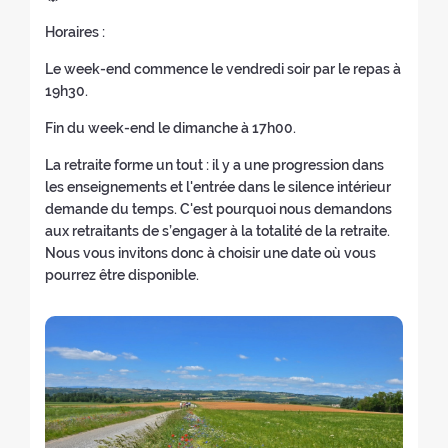
h
e
u
e
n
(
i
d
a
d
Horaires :
e
v
u
v
ó
i
d
i
v
a
e
o
n
o
e
Le week-end commence le vendredi soir par le repas à
c
a
v
v
l
d
m
l
19h30.
a
v
e
a
v
e
a
r
d
e
n
v
e
l
d
Fin du week-end le dimanche à 17h00.
e
o
n
t
e
r
r
e
t
r
La retraite forme un tout : il y a une progression dans
t
a
n
a
e
l
i
e
les enseignements et l'entrée dans le silence intérieur
a
n
t
l
t
r
r
s
demande du temps. C'est pourquoi nous demandons
n
a
a
i
i
e
o
:
aux retraitants de s’engager à la totalité de la retraite.
a
)
n
n
r
t
:
Nous vous invitons donc à choisir une date où vous
)
a
i
o
i
pourrez être disponible.
)
c
:
r
i
o
o
:
)