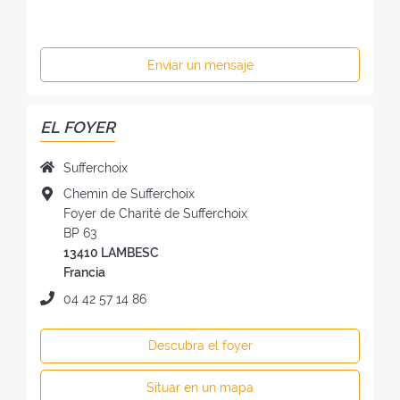
Enviar un mensaje
EL FOYER
N
Sufferchoix
o
D
Chemin de Sufferchoix
m
i
Foyer de Charité de Sufferchoix
b
r
BP 63
r
e
13410 LAMBESC
e
c
Francia
d
c
T
04 42 57 14 86
e
i
e
l
ó
l
f
Descubra el foyer
n
é
o
d
f
y
Situar en un mapa
e
o