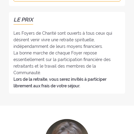
e
l
n
r
f
o
:
o
:
LE PRIX
y
e
Les Foyers de Charité sont ouverts à tous ceux qui
:
désirent venir vivre une retraite spirituelle,
indépendamment de leurs moyens financiers.
La bonne marche de chaque Foyer repose
essentiellement sur la participation financière des
retraitants et le travail des membres de la
Communauté.
Lors de la retraite, vous serez invités à participer
librement aux frais de votre séjour.