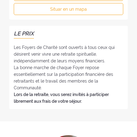
o
d
f
y
Situar en un mapa
e
o
e
l
n
r
f
o
:
o
:
LE PRIX
y
e
Les Foyers de Charité sont ouverts à tous ceux qui
:
désirent venir vivre une retraite spirituelle,
indépendamment de leurs moyens financiers.
La bonne marche de chaque Foyer repose
essentiellement sur la participation financière des
retraitants et le travail des membres de la
Communauté.
Lors de la retraite, vous serez invités à participer
librement aux frais de votre séjour.