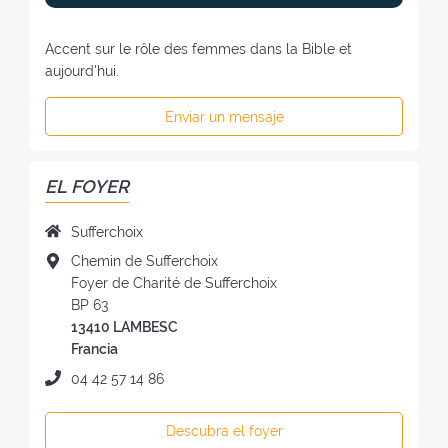
Accent sur le rôle des femmes dans la Bible et
aujourd'hui.
Enviar un mensaje
EL FOYER
N
Sufferchoix
o
D
Chemin de Sufferchoix
m
i
Foyer de Charité de Sufferchoix
b
r
BP 63
r
e
13410 LAMBESC
e
c
Francia
d
c
T
04 42 57 14 86
e
i
e
l
ó
l
f
Descubra el foyer
n
é