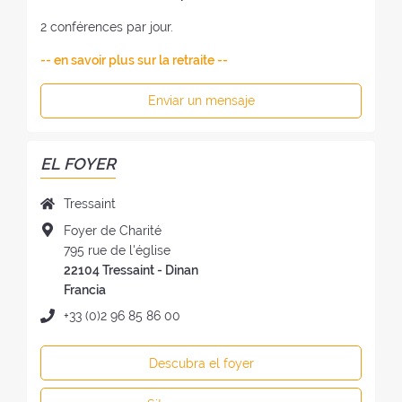
2 conférences par jour.
-- en savoir plus sur la retraite --
Enviar un mensaje
EL FOYER
N
Tressaint
o
D
Foyer de Charité
m
i
795 rue de l'église
b
r
22104 Tressaint - Dinan
r
e
Francia
e
c
T
+33 (0)2 96 85 86 00
d
c
e
e
i
l
l
Descubra el foyer
ó
é
f
n
f
o