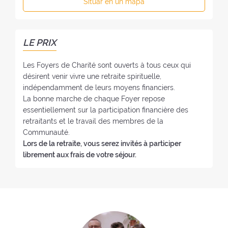
Situar en un mapa
d
o
y
e
n
e
l
o
r
f
:
LE PRIX
:
o
y
Les Foyers de Charité sont ouverts à tous ceux qui
e
désirent venir vivre une retraite spirituelle,
:
indépendamment de leurs moyens financiers.
La bonne marche de chaque Foyer repose
essentiellement sur la participation financière des
retraitants et le travail des membres de la
Communauté.
Lors de la retraite, vous serez invités à participer
librement aux frais de votre séjour.