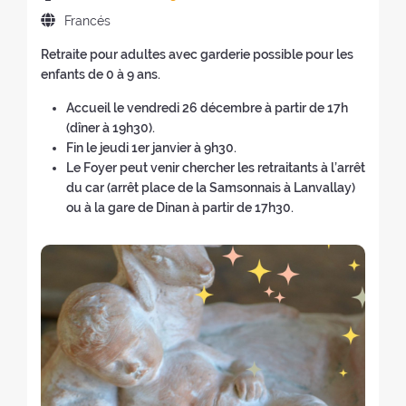
a
c
u
e
n
(
r
c
I
Francés
h
e
v
u
v
e
i
d
a
v
a
e
o
d
Retraite pour adultes avec
garderie possible pour les
ó
i
d
a
v
v
l
i
enfants de 0 à 9 ans
.
n
o
e
v
e
a
v
c
d
m
l
Accueil le vendredi 26 décembre à partir de 17h
e
n
v
e
a
e
a
r
(dîner à 19h30).
n
t
e
r
d
l
d
e
Fin le jeudi 1er janvier à 9h30.
t
a
n
a
o
r
e
t
Le Foyer peut venir chercher les retraitants à l’arrêt
a
n
t
l
r
e
l
i
du car (arrêt place de la Samsonnais à Lanvallay)
n
a
a
i
e
t
r
r
ou à la gare de Dinan à partir de 17h30.
a
)
n
n
s
i
e
o
)
a
i
:
r
t
:
)
c
o
i
i
:
r
o
o
)
: