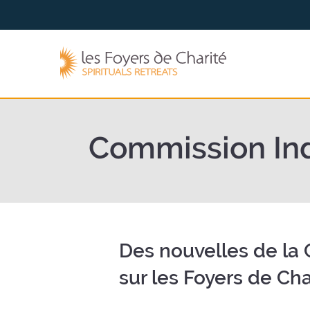
Go to
Go to
the
the
menu
content
The
Foyers
de
Charité
(back
Commission Ind
to
the
home
page)
Des nouvelles de la 
sur les Foyers de Cha