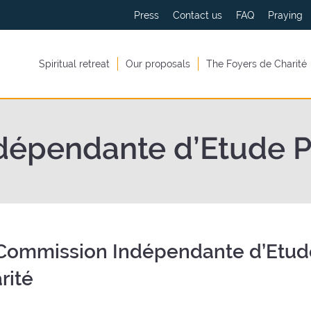
Press
Contact us
FAQ
Praying
Spiritual retreat
Our proposals
The Foyers de Charité
épendante d’Etude Plu
Commission Indépendante d’Etude 
rité