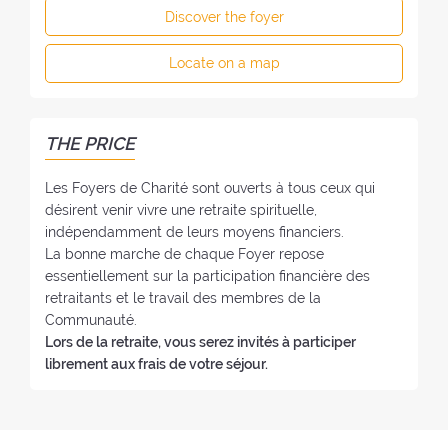
s
o
e
Discover the foyer
o
n
F
f
e
o
Locate on a map
t
:
y
h
e
e
r
F
THE PRICE
:
o
y
Les Foyers de Charité sont ouverts à tous ceux qui
e
désirent venir vivre une retraite spirituelle,
r
indépendamment de leurs moyens financiers.
:
La bonne marche de chaque Foyer repose
essentiellement sur la participation financière des
retraitants et le travail des membres de la
Communauté.
Lors de la retraite, vous serez invités à participer
librement aux frais de votre séjour.