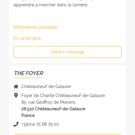
apprendre à marcher dans la lumière.
Informations pratiques
En savoir plus
Send a message
THE FOYER
N
Châteauneuf-de-Galaure
a
A
Foyer de Charité Châteauneuf-de-Galaure
m
d
85, rue Geoffroy de Moirans
e
d
26330 Châteauneuf-de-Galaure
o
r
France
f
e
P
+33(0)4 75 68 79 00
t
s
h
h