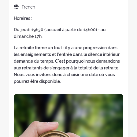
a
t
e
w
n
(
r
t
L
French
e
w
w
e
b
e
i
a
o
w
i
w
a
a
Horaires :
o
n
f
i
n
w
c
c
n
g
t
Du jeudi 19h30 ( accueil à partir de 14h00) - au
n
d
i
k
h
o
u
h
dimanche 17h.
d
o
n
t
e
f
a
e
o
w
d
o
r
t
g
La retraite forme un tout : il y a une progression dans
r
w
)
o
t
s
h
e
les enseignements et l'entrée dans le silence intérieur
e
)
w
h
:
e
o
demande du temps. C'est pourquoi nous demandons
t
)
e
r
f
aux retraitants de s’engager à la totalité de la retraite.
r
h
e
t
Nous vous invitons donc à choisir une date où vous
e
o
t
h
pourrez être disponible.
a
m
r
e
t
e
e
r
:
p
a
e
a
t
t
g
:
r
e
e
)
a
t