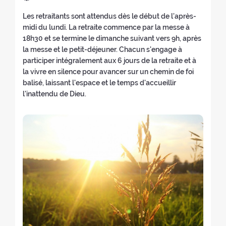
e
e
e
w
n
(
i
a
o
a
Les retraitants sont attendus dès le début de l’après-
w
w
e
b
o
n
f
c
midi du lundi. La retraite commence par la messe à
w
i
w
a
n
g
t
h
18h30 et se termine le dimanche suivant vers 9h, après
i
n
w
c
o
u
h
e
la messe et le petit-déjeuner. Chacun s'engage à
n
d
i
k
f
a
e
r
participer intégralement aux 6 jours de la retraite et à
d
o
n
t
t
g
r
s
la vivre en silence pour avancer sur un chemin de foi
o
w
d
o
h
e
e
:
balisé, laissant l'espace et le temps d'accueillir
w
)
o
t
e
o
t
l'inattendu de Dieu.
)
w
h
r
f
r
)
e
e
t
e
h
t
h
a
o
r
e
t
m
e
r
:
e
a
e
p
t
t
a
:
r
g
e
e
a
)
t
: