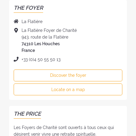
THE FOYER
N
La Flatière
a
A
La Flatière Foyer de Charité
m
d
943, route de la Flatière
e
d
74310 Les Houches
o
r
France
f
e
P
+33 (0)4 50 55 50 13
t
s
h
h
s
o
e
Discover the foyer
o
n
F
f
e
o
Locate on a map
t
:
y
h
e
e
r
F
THE PRICE
:
o
y
Les Foyers de Charité sont ouverts à tous ceux qui
e
désirent venir vivre une retraite spirituelle,