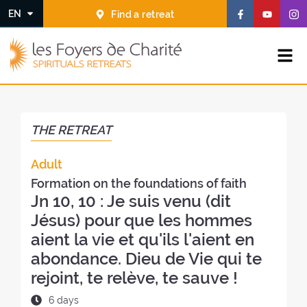
Go to
Go to
F
F
F
EN
Find a retreat
the
the
o
o
o
menu
content
l
l
l
T
l
l
l
Unfold the menu
h
o
o
o
e
w
w
w
F
u
u
u
o
s
s
s
y
THE RETREAT
o
o
o
e
n
n
n
r
Adult
F
Y
I
s
a
o
n
d
Formation on the foundations of faith
c
u
s
e
Jn 10, 10 : Je suis venu (dit
e
t
t
C
Jésus) pour que les hommes
b
u
a
h
aient la vie et qu'ils l'aient en
o
b
g
a
abondance. Dieu de Vie qui te
o
e
r
r
k
(
a
i
rejoint, te relève, te sauve !
(
n
t
n
e
(
D
6 days
é