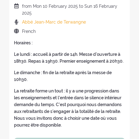
e
w
n
u
(
D
from
Mon
10 February 2025 to
Sun
16 February
w
w
e
r
b
a
2025
w
i
w
a
a
t
P
Abbé Jean-Marc de Terwangne
i
n
w
t
c
e
r
n
d
i
i
L
French
k
o
e
d
o
n
o
a
t
f
a
Horaires :
o
w
d
n
n
o
t
c
w
)
o
o
g
t
h
Le lundi : accueil à partir de 14h. Messe d'ouverture à
h
)
w
f
u
h
e
18h30. Repas à 19h30. Premier enseignement à 20h30.
e
)
t
a
e
r
r
h
g
Le dimanche : fin de la retraite après la messe de
h
e
s
e
e
10h30.
o
t
:
r
o
m
r
La retraite forme un tout : il y a une progression dans
e
f
e
e
les enseignements et l'entrée dans le silence intérieur
t
t
p
a
demande du temps. C'est pourquoi nous demandons
r
h
a
t
aux retraitants de s’engager à la totalité de la retraite.
e
e
g
:
Nous vous invitons donc à choisir une date où vous
a
r
e
pourrez être disponible.
t
e
)
:
t