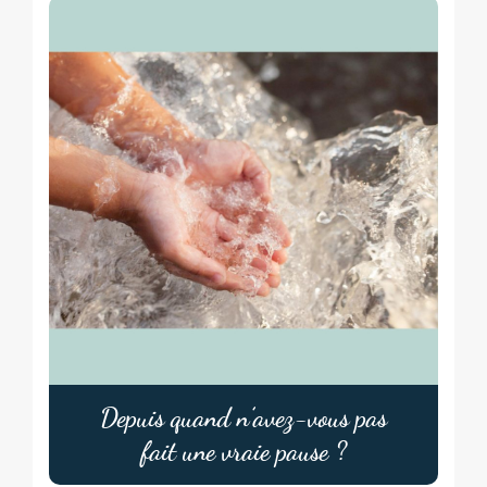
r
e
a
t
:
Depuis quand n’avez-vous pas
fait une vraie pause ?