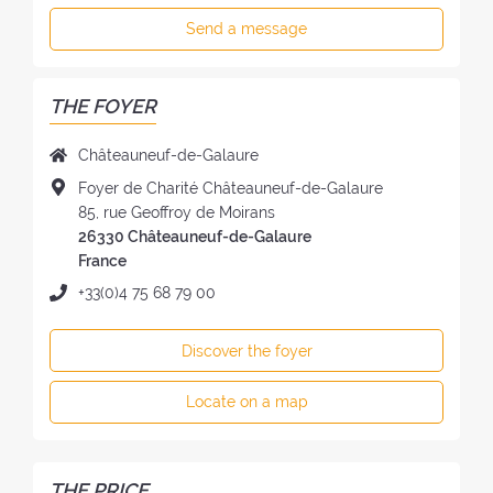
Send a message
THE FOYER
N
Châteauneuf-de-Galaure
a
A
Foyer de Charité Châteauneuf-de-Galaure
m
d
85, rue Geoffroy de Moirans
e
d
26330 Châteauneuf-de-Galaure
o
r
France
f
e
P
+33(0)4 75 68 79 00
t
s
h
h
s
o
e
Discover the foyer
o
n
F
f
e
o
Locate on a map
t
:
y
h
e
e
r
F
THE PRICE