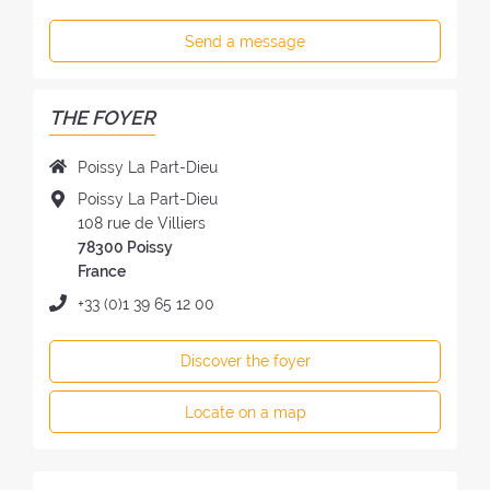
Send a message
THE FOYER
N
Poissy La Part-Dieu
a
A
Poissy La Part-Dieu
m
d
108 rue de Villiers
e
d
78300 Poissy
o
r
France
f
e
P
+33 (0)1 39 65 12 00
t
s
h
h
s
o
e
Discover the foyer
o
n
F
f
e
o
Locate on a map
t
:
y
h
e
e
r
F