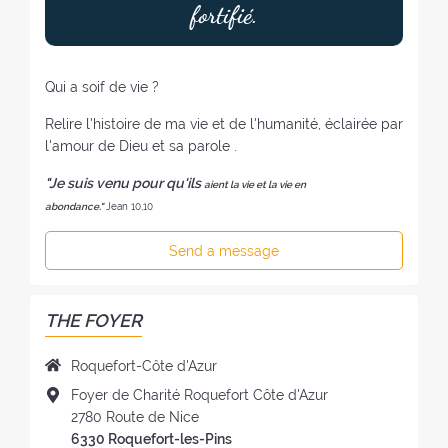
fortifié.
Qui a soif de vie ?
Relire l'histoire de ma vie et de l'humanité, éclairée par
l'amour de Dieu et sa parole .
"Je suis venu pour qu'ils
aient la vie et la vie en
abondance."
Jean 10,10
Send a message
THE FOYER
N
Roquefort-Côte d'Azur
a
A
Foyer de Charité Roquefort Côte d'Azur
m
d
2780 Route de Nice
e
d
6330 Roquefort-les-Pins