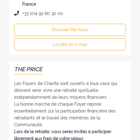
o
r
France
f
e
P
+33 (0)4 92 60 30 00
t
s
h
h
s
o
e
Discover the foyer
o
n
F
f
e
o
Locate on a map
t
:
y
h
e
e
r
F
THE PRICE
:
o
y
Les Foyers de Charité sont ouverts à tous ceux qui
e
désirent venir vivre une retraite spirituelle,
r
indépendamment de leurs moyens financiers.
:
La bonne marche de chaque Foyer repose
essentiellement sur la participation financière des
retraitants et le travail des membres de la
Communauté.
Lors de la retraite, vous serez invités à participer
librement aux frais de votre séjour.