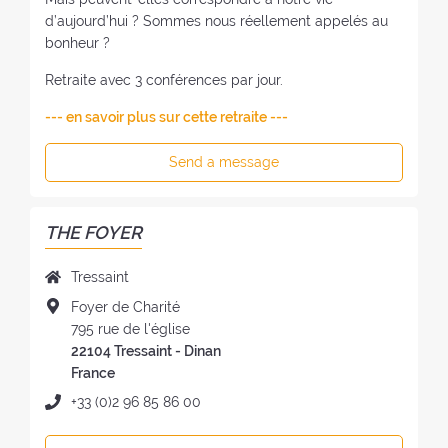
d’aujourd’hui ? Sommes nous réellement appelés au
bonheur ?
Retraite avec 3 conférences par jour.
--- en savoir plus sur cette retraite ---
Send a message
THE FOYER
N
Tressaint
a
A
Foyer de Charité
m
d
795 rue de l'église
e
d
22104 Tressaint - Dinan
o
r
France
f
e
P
+33 (0)2 96 85 86 00
t
s
h
h
s
o