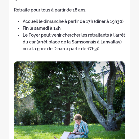
e
e
e
w
n
(
i
a
o
a
Retraite pour tous à partir de 18 ans.
w
w
e
b
o
n
f
c
w
i
w
a
n
g
t
Accueil le dimanche à partir de 17h (dîner à 19h30)
h
i
n
w
c
o
u
h
Fin le samedi à 14h.
e
n
d
i
k
f
a
e
Le Foyer peut venir chercher les retraitants à l’arrêt
r
d
o
n
t
t
g
r
du car (arrêt place de la Samsonnais à Lanvallay)
s
o
w
d
o
h
e
e
ou à la gare de Dinan à partir de 17h30.
:
w
)
o
t
e
o
t
)
w
h
r
f
r
)
e
e
t
e
h
t
h
a
o
r
e
t
m
e
r
:
e
a
e
p
t
t
a
:
r
g
e
e
a
)
t
: