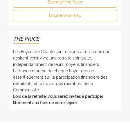
e
Discover the foyer
o
n
F
f
e
o
Locate on a map
t
:
y
h
e
e
r
F
THE PRICE
:
o
y
Les Foyers de Charité sont ouverts à tous ceux qui
e
désirent venir vivre une retraite spirituelle,
r
indépendamment de leurs moyens financiers.
:
La bonne marche de chaque Foyer repose
essentiellement sur la participation financière des
retraitants et le travail des membres de la
Communauté.
Lors de la retraite, vous serez invités à participer
librement aux frais de votre séjour.