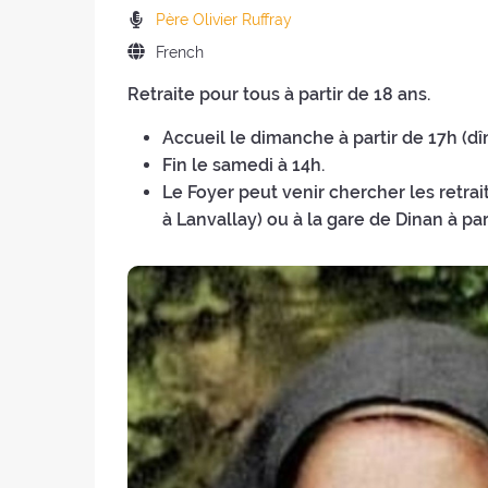
the
of
Preachers:
Père Olivier Ruffray
retreat:
the
Language
French
retreat
of
:
Retraite pour tous à partir de 18 ans.
the
retreat:
Accueil le dimanche à partir de 17h (dî
Fin le samedi à 14h.
Le Foyer peut venir chercher les retrait
à Lanvallay) ou à la gare de Dinan à par