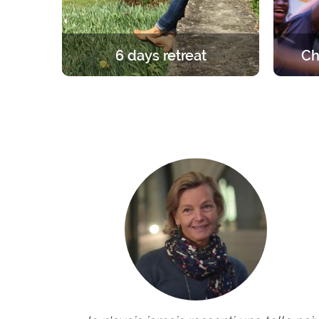
6 days retreat
Ch
A unique and foundational
A retre
experience in the light of the Gospel.
group. 
6 days in silence to learn, pray and
the ro
celebrate the faith.
the fri