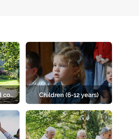
Married and engaged couples
Children (6-12 years)
e of the
Retreats for children from 6 to 12
les to
years old. A programme that offers
the right balance of prayer, teaching,
games and activities.