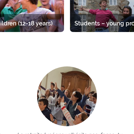
ildren (12-18 years)
at for teens, divided up by age
Time to straighten out your pri
A varied offer for putting down
Opportunities ranging from 1 
ots of your faith and enjoying
year.
endship of other young people.