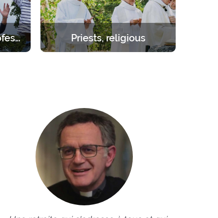
Students – young professionals
Priests, religious
orities.
Create the space you need to be
day to 1
inwardly renewed with the help of
the Lord.