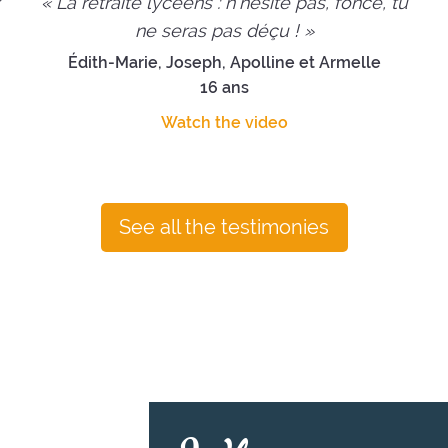
x
« La retraite lycéens : n'hésite pas, fonce, tu
ne seras pas déçu ! »
Édith-Marie, Joseph, Apolline et Armelle
16 ans
Watch the video
See all the testimonies