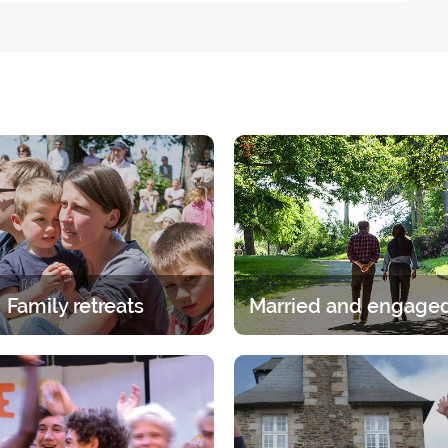
Family retreats
itual experience in the family.
A break for two under the gaz
age group, whether it is the
Lord. A 2-day break for coup
ents or children has its own
discern, talk and pray.
specific programme.