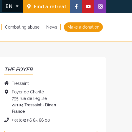
Follow
Follow
Follow
EN
Find a retreat
us
us
us
on
on
on
Combating abuse
News
Make a donation
Facebook
Youtube
Instagram
(new
(new
(new
window)
window)
window)
THE FOYER
Name
Tressaint
of
Address
Foyer de Charité
the
of
795 rue de l'église
Foyer:
the
22104 Tressaint - Dinan
Foyer:
France
Phone:
+33 (0)2 96 85 86 00