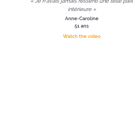
« Je n'avais jamais ressenti une telle pai
intérieure »
Anne-Caroline
51 ans
Watch the video