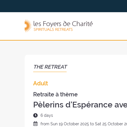
Go to
Go to
the
the
menu
content
The
Foyers
de
Charité
(back
to
the
THE RETREAT
home
page)
Adult
Retraite à thème
Pèlerins d'Espérance ave
Duration
6 days
of
Date
from
Sun
19 October 2025 to
Sat
25 October 2