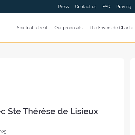
Press
Contact us
FAQ
Praying
Spiritual retreat
Our proposals
The Foyers de Charité
c Ste Thérèse de Lisieux
025