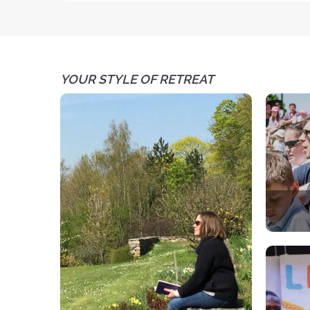
YOUR STYLE OF RETREAT
A spir
Each 
par