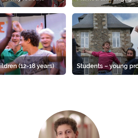
itual experience in the family.
A break for two under the gaz
age group, whether it is the
Lord. A 2-day break for coup
ents or children has its own
discern, talk and pray.
specific programme.
ildren (12-18 years)
at for teens, divided up by age
Time to straighten out your pri
A varied offer for putting down
Opportunities ranging from 1 
ots of your faith and enjoying
year.
endship of other young people.