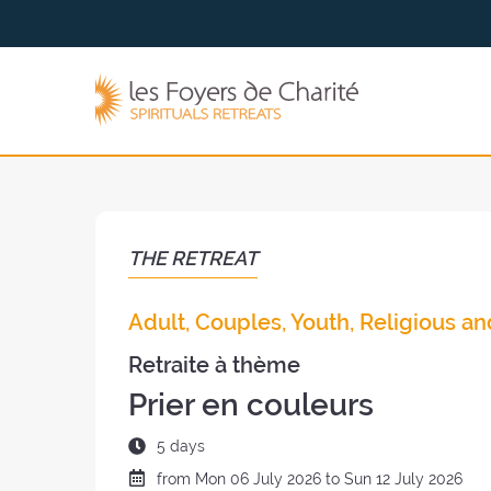
Go to
Go to
the
the
menu
content
The
Foyers
de
Charité
(back
to
the
THE RETREAT
home
page)
Adult, Couples, Youth, Religious an
Retraite à thème
Prier en couleurs
Duration
5 days
of
Date
from
Mon
06 July 2026 to
Sun
12 July 2026