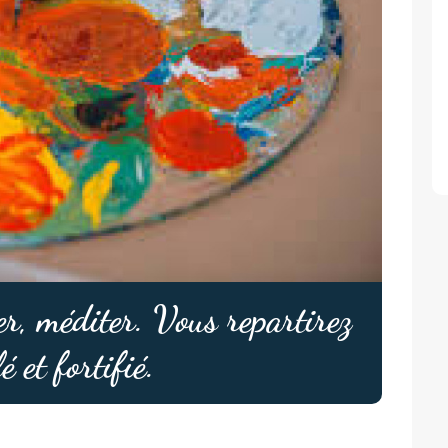
er, méditer. Vous repartirez
é et fortifié.