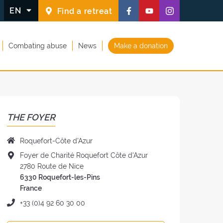
Follow
Follow
Follow
EN
Find a retreat
us
us
us
on
on
on
Combating abuse
News
Make a donation
Facebook
Youtube
Instagram
(new
(new
(new
window)
window)
window)
THE FOYER
Name
Roquefort-Côte d'Azur
of
Address
Foyer de Charité Roquefort Côte d'Azur
the
of
2780 Route de Nice
Foyer:
the
6330 Roquefort-les-Pins
Foyer:
France
Phone:
+33 (0)4 92 60 30 00