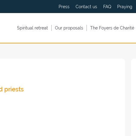
Press
Contact us
FAQ
Praying
Spiritual retreat
Our proposals
The Foyers de Charité
d priests