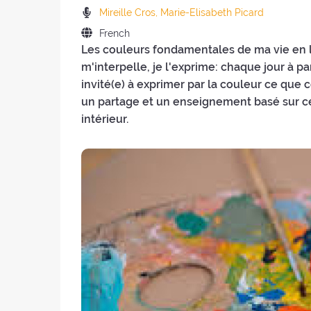
the
of
Preachers:
Mireille Cros
, Marie-Elisabeth Picard
retreat:
the
Language
French
retreat
Les couleurs fondamentales de ma vie en l
of
:
the
m'interpelle, je l'exprime: chaque jour à par
retreat:
invité(e) à exprimer par la couleur ce que c
un partage et un enseignement basé sur c
intérieur.