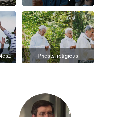
e of the
Retreats for children from 6 to 12
les to
years old. A programme that offers
the right balance of prayer, teaching,
games and activities.
Students – young professionals
Priests, religious
orities.
Create the space you need to be
day to 1
inwardly renewed with the help of
the Lord.