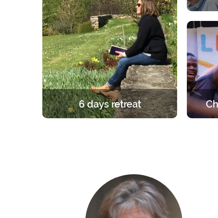
A spir
Each 
par
6 days retreat
Ch
A unique and foundational
A retre
experience in the light of the Gospel.
group. 
6 days in silence to learn, pray and
the ro
celebrate the faith.
the fri