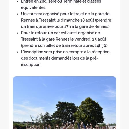
a
Entrée en 2nd, 1ère ou Terminale et classes
o
n
e
w
n
(
f
c
équivalentes
n
g
w
w
e
b
t
h
Un car sera organisé pour le trajet de la gare de
o
u
w
i
w
a
h
e
Rennes à Tressaint le dimanche 18 août (prendre
f
a
i
n
w
c
e
r
un train qui arrive pour 17h à la gare de Rennes)
t
g
n
d
i
k
r
s
Pour le retour, un car est aussi organisé de
h
e
d
o
n
t
e
:
Tressaint à la gare Rennes le vendredi 23 août
e
o
o
w
d
o
t
(prendre son billet de train retour après 14h30)
r
f
w
)
o
t
r
L’inscription sera prise en compte à la réception
e
t
)
w
h
e
des documents demandés lors de la pré-
t
h
)
e
a
inscription
r
e
h
t
e
r
o
:
a
e
m
t
t
e
:
r
p
e
a
a
g
t
e
:
)