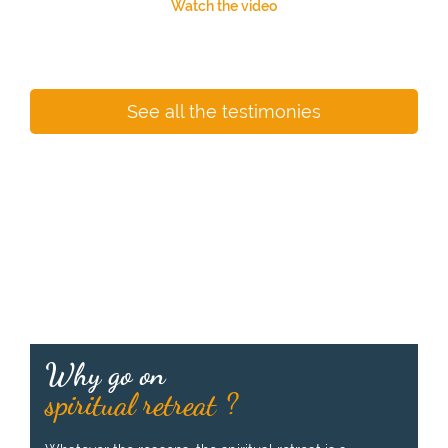
Watch the video
See all the testimonies
Why go on
spiritual retreat ?