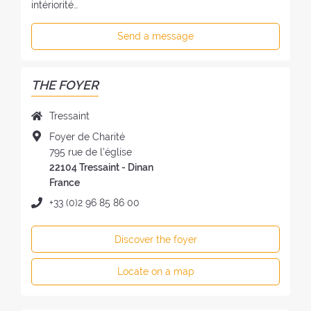
intériorité…
Send a message
THE FOYER
N
Tressaint
a
A
Foyer de Charité
m
d
795 rue de l'église
e
d
22104 Tressaint - Dinan
o
r
France
f
e
P
+33 (0)2 96 85 86 00
t
s
h
h
s
o
e
Discover the foyer
o
n
F
f
e
o
Locate on a map
t
:
y
h
e
e