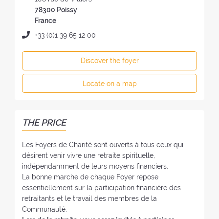
e
d
78300 Poissy
o
r
France
f
e
P
+33 (0)1 39 65 12 00
t
s
h
h
s
o
e
Discover the foyer
o
n
F
f
e
o
Locate on a map
t
:
y
h
e
e
r
F
THE PRICE
:
o
y
Les Foyers de Charité sont ouverts à tous ceux qui
e
désirent venir vivre une retraite spirituelle,
r
indépendamment de leurs moyens financiers.
:
La bonne marche de chaque Foyer repose
essentiellement sur la participation financière des
retraitants et le travail des membres de la
Communauté.