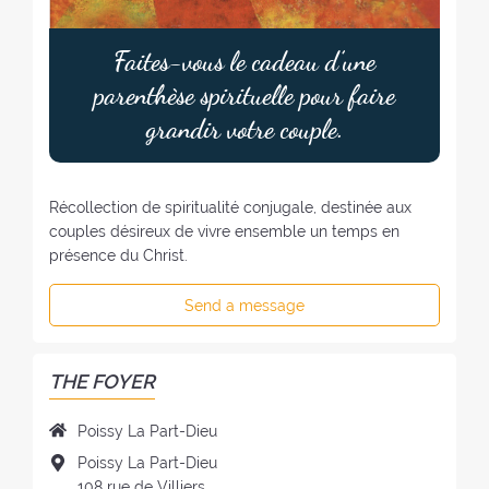
:
Faites-vous le cadeau d’une
parenthèse spirituelle pour faire
grandir votre couple.
Récollection de spiritualité conjugale, destinée aux
couples désireux de vivre ensemble un temps en
présence du Christ.
Send a message
THE FOYER
N
Poissy La Part-Dieu
a
A
Poissy La Part-Dieu
m
d
108 rue de Villiers