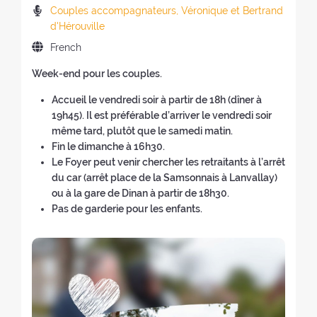
a
t
e
w
n
(
P
Couples accompagnateurs
, Véronique et Bertrand
t
e
w
w
e
b
r
d'Hérouville
i
o
w
i
w
a
e
o
L
French
f
i
n
w
c
a
n
a
t
n
d
i
k
c
Week-end pour les couples.
o
n
h
d
o
n
t
h
f
g
e
Accueil le vendredi soir à partir de 18h (dîner à
o
w
d
o
e
t
u
r
19h45). Il est préférable d’arriver le vendredi soir
w
)
o
t
r
h
a
e
même tard, plutôt que le samedi matin.
)
w
h
s
e
g
t
Fin le dimanche à 16h30.
)
e
:
r
e
r
Le Foyer peut venir chercher les retraitants à l’arrêt
h
e
o
e
du car (arrêt place de la Samsonnais à Lanvallay)
o
t
f
a
ou à la gare de Dinan à partir de 18h30.
m
r
t
t
Pas de garderie pour les enfants.
e
e
h
:
p
a
e
a
t
r
g
:
e
e
t
)
r
e