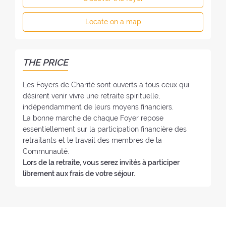
o
n
F
f
e
o
Locate on a map
t
:
y
h
e
e
r
F
THE PRICE
:
o
y
Les Foyers de Charité sont ouverts à tous ceux qui
e
désirent venir vivre une retraite spirituelle,
r
indépendamment de leurs moyens financiers.
:
La bonne marche de chaque Foyer repose
essentiellement sur la participation financière des
retraitants et le travail des membres de la
Communauté.
Lors de la retraite, vous serez invités à participer
librement aux frais de votre séjour.