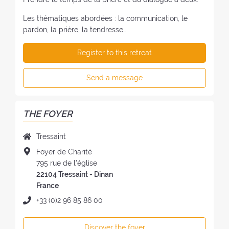
Les thématiques abordées : la communication, le
pardon, la prière, la tendresse…
Register to this retreat
Send a message
THE FOYER
N
Tressaint
a
A
Foyer de Charité
m
d
795 rue de l'église
e
d
22104 Tressaint - Dinan
o
r
France
f
e
P
+33 (0)2 96 85 86 00
t
s
h
h
s
o
e
Discover the foyer