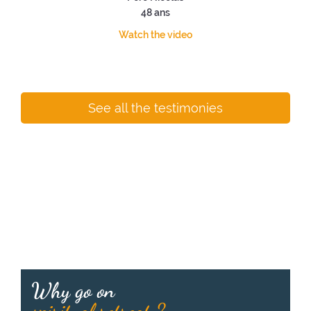
48 ans
Watch the video
See all the testimonies
Why go on