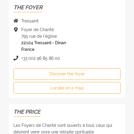
THE FOYER
N
Tressaint
a
A
Foyer de Charité
m
d
795 rue de l'église
e
d
22104 Tressaint - Dinan
o
r
France
f
e
P
+33 (0)2 96 85 86 00
t
s
h
h
s
o
e
Discover the foyer
o
n
F
f
e
o
Locate on a map
t
:
y
h
e
e
r
F
THE PRICE
:
o
y
Les Foyers de Charité sont ouverts à tous ceux qui
e
désirent venir vivre une retraite spirituelle,