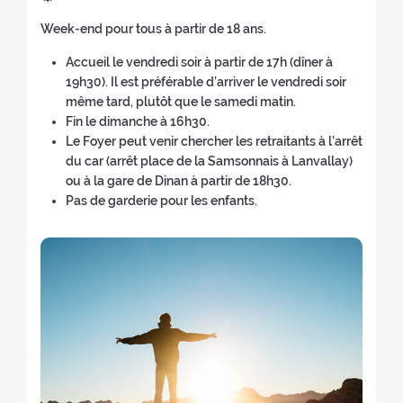
e
e
e
w
n
(
i
a
o
a
Week-end pour tous à partir de 18 ans.
w
w
e
b
o
n
f
c
w
i
w
a
n
g
t
Accueil le vendredi soir à partir de 17h (dîner à
h
i
n
w
c
o
u
h
19h30). Il est préférable d’arriver le vendredi soir
e
n
d
i
k
f
a
e
même tard, plutôt que le samedi matin.
r
d
o
n
t
t
g
r
Fin le dimanche à 16h30.
s
o
w
d
o
h
e
e
Le Foyer peut venir chercher les retraitants à l’arrêt
:
w
)
o
t
e
o
t
du car (arrêt place de la Samsonnais à Lanvallay)
)
w
h
r
f
r
ou à la gare de Dinan à partir de 18h30.
)
e
e
t
e
Pas de garderie pour les enfants.
h
t
h
a
o
r
e
t
m
e
r
:
e
a
e
p
t
t
a
:
r
g
e
e
a
)
t
: