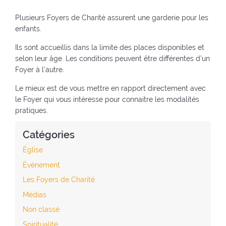
a
o
e
r
(
t
k
(
a
Plusieurs Foyers de Charité assurent une garderie pour les
r
e
(
n
enfants.
e
:
n
o
(
t
Ils sont accueillis dans la limite des places disponibles et
o
u
n
o
selon leur âge. Les conditions peuvent être différentes d’un
u
v
o
u
Foyer à l’autre.
v
e
u
r
e
l
v
à
Le mieux est de vous mettre en rapport directement avec
l
l
e
l
le Foyer qui vous intéresse pour connaitre les modalités
l
e
l
'
pratiques.
e
f
l
a
f
e
e
c
Catégories
e
n
f
c
Église
n
ê
e
u
ê
t
n
e
Événement
t
r
ê
i
Les Foyers de Charité
r
e
t
l
e
)
r
Médias
)
)
e
Non classé
)
Spiritualité