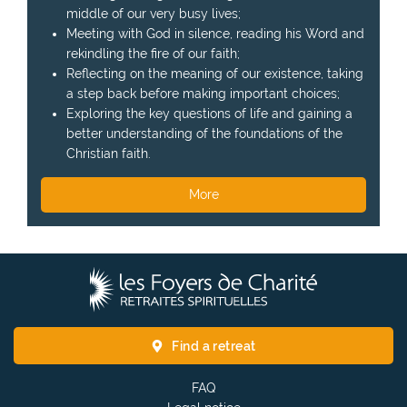
middle of our very busy lives;
Meeting with God in silence, reading his Word and
rekindling the fire of our faith;
Reflecting on the meaning of our existence, taking
a step back before making important choices;
Exploring the key questions of life and gaining a
better understanding of the foundations of the
Christian faith.
More
T
h
e
F
Find a retreat
o
y
FAQ
e