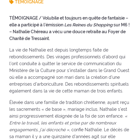
a
TÉMOIGNAGE
e
w
n
(
t
w
w
e
b
e
w
i
w
TÉMOIGNAGE
/ Volubile et toujours en quête de fantaisie –
a
:
i
n
w
elle a participé à l’émission
Les Reines du Shopping
sur M6 !
c
n
d
i
– Nathalie Chéreau a vécu une douce retraite au Foyer de
k
d
o
n
Charité de Tressaint.
t
o
w
d
o
La vie de Nathalie est depuis longtemps faite de
w
)
o
t
rebondissements. Des virages professionnels d’abord qui
)
w
h
l’ont conduite à quitter le service de communication du
)
e
Ministère de la Culture pour s’installer dans le Grand Ouest
h
où elle a accompagné son mari dans la création d’une
o
entreprises d’arboriculture. Des rebondissements spirituels
m
également dans la vie de cette maman de trois enfants.
e
p
Élevée dans une famille de tradition chrétienne, ayant reçu
a
les sacrements « de base », mariage inclus, Nathalie s’est
g
ainsi progressivement éloignée de la foi de son enfance.
«
e
Entre le travail, les enfants et prise par de nombreux
)
engagements, j’ai décroché »
, confie Nathalie. Le décès de
sa maman il y a une quinzaine d’années agit sur elle