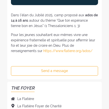
Dans l’élan du Jubilé 2025, camp proposé aux
ados de
14 à 16 ans
autour du thème “Que ton espérance
tienne bon en Jésus" (1 Thessaloniciens 1, 3)
Pour les jeunes souhaitant eux-mêmes vivre une
expérience fraternelle et spirituelle pour affermir leur
foi et leur joie de croire en Dieu. Plus de
renseignements sur
https://www.flatiere.org/ados/
Send a message
THE FOYER
N
La Flatière
a
A
La Flatière Foyer de Charité