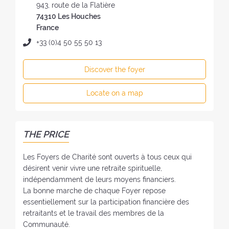
m
d
943, route de la Flatière
e
d
74310 Les Houches
o
r
France
f
e
P
+33 (0)4 50 55 50 13
t
s
h
h
s
o
e
Discover the foyer
o
n
F
f
e
o
Locate on a map
t
:
y
h
e
e
r
F
THE PRICE
:
o
y
Les Foyers de Charité sont ouverts à tous ceux qui
e
désirent venir vivre une retraite spirituelle,
r
indépendamment de leurs moyens financiers.
:
La bonne marche de chaque Foyer repose
essentiellement sur la participation financière des
retraitants et le travail des membres de la
Communauté.