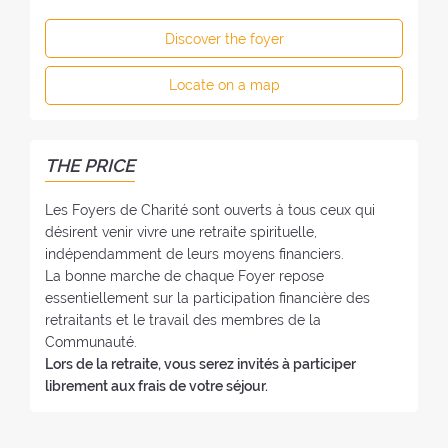
s
h
h
s
o
e
Discover the foyer
o
n
F
f
e
o
Locate on a map
t
:
y
h
e
e
r
F
THE PRICE
:
o
y
Les Foyers de Charité sont ouverts à tous ceux qui
e
désirent venir vivre une retraite spirituelle,
r
indépendamment de leurs moyens financiers.
:
La bonne marche de chaque Foyer repose
essentiellement sur la participation financière des
retraitants et le travail des membres de la
Communauté.
Lors de la retraite, vous serez invités à participer
librement aux frais de votre séjour.