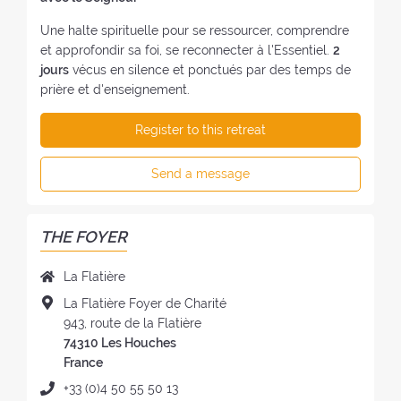
Une halte spirituelle pour se ressourcer, comprendre
et approfondir sa foi, se reconnecter à l'Essentiel.
2
jours
vécus en silence et ponctués par des temps de
prière et d'enseignement.
Register to this retreat
Send a message
THE FOYER
N
La Flatière
a
A
La Flatière Foyer de Charité
m
d
943, route de la Flatière
e
d
74310 Les Houches
o
r
France
f
e
P
+33 (0)4 50 55 50 13
t