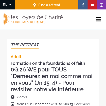
Go to
Go to
F
F
F
EN
Find a retreat
the
the
o
o
o
menu
content
l
l
l
T
l
l
l
Unfold the menu
h
o
o
o
e
w
w
w
F
u
u
u
o
s
s
s
y
THE RETREAT
o
o
o
e
n
n
n
r
Adult
F
Y
I
s
a
o
n
d
Formation on the foundations of faith
c
u
s
e
0G.26 WE pour TOUS -
e
t
t
C
"Demeurez en moi comme moi
b
u
a
h
en vous" (Jn 15, 4) - Pour
o
b
g
a
revisiter notre vie intérieure
o
e
r
r
k
(
a
i
D
2 days
(
n
t
u
n
e
(
D
from
Fri
11 December 2026 to
Sun
13 December
é