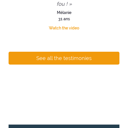
fou ! »
Mélanie
31 ans
Watch the video
See all the testimonies