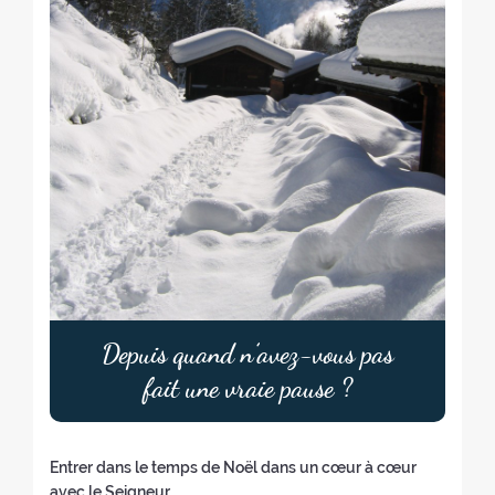
a
t
:
Depuis quand n’avez-vous pas
fait une vraie pause ?
Entrer dans le temps de Noël dans un cœur à cœur
avec le Seigneur