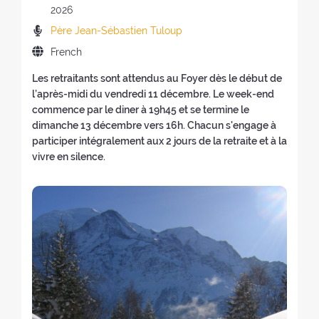
r
e
w
n
a
2026
(
a
w
w
e
t
b
P
Père Jean-Sébastien Tuloup
t
w
i
w
e
a
r
i
L
French
i
n
w
o
c
e
o
a
n
d
i
f
k
a
Les retraitants sont attendus au Foyer dès le début de
n
n
d
o
n
t
t
c
l’après-midi du vendredi 11 décembre. Le week-end
o
g
o
w
d
h
o
h
commence par le diner à 19h45 et se termine le
f
u
w
)
o
e
t
e
dimanche 13 décembre vers 16h. Chacun s'engage à
t
a
)
w
r
h
r
participer intégralement aux 2 jours de la retraite et à la
h
g
)
e
e
s
vivre en silence.
e
e
t
h
:
r
o
r
o
e
f
e
m
t
t
a
e
r
h
t
p
e
e
:
a
a
r
g
t
e
e
:
t
)
r
e