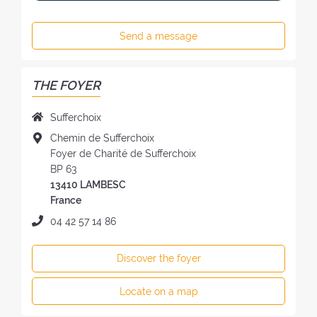
Send a message
THE FOYER
N
Sufferchoix
a
A
Chemin de Sufferchoix
m
d
Foyer de Charité de Sufferchoix
e
d
BP 63
o
r
13410 LAMBESC
f
e
France
t
s
P
04 42 57 14 86
h
s
h
e
o
o
F
Discover the foyer
f
n
o
t
e
y
Locate on a map
h
:
e
e