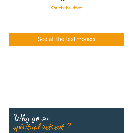
Watch the video
See all the testimonies
Why go on
spiritual retreat ?