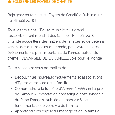
e
ÉGLISE
LES FOYERS DE CHARITÉ
u
e
n
(
c
e
v
u
v
h
v
a
e
Rejoignez en famille les Foyers de Charité à Dublin du 21
o
a
a
v
v
au 26 août 2018 !
l
:
v
e
a
v
Tous les trois ans, l’Église réunit le plus grand
e
n
v
e
rassemblement mondial des familles. En août 2018,
n
t
e
r
l’Irlande accueillera des milliers de familles et de pèlerins
t
a
n
a
venant des quatre coins du monde, pour vivre l’un des
a
n
t
l
évènements les plus importants de l’année, autour du
n
a
a
i
thème : L’ÉVANGILE DE LA FAMILLE, Joie pour le Monde
a
)
n
n
)
a
i
Cette rencontre vous permettra de :
)
c
i
Découvrir les nouveaux mouvements et associations
o
d’Église au service de la famille.
)
Comprendre, à la lumière d’
Amoris Laetitia (
« La joie
de l’Amour » : exhortation apostolique post-synodale
du Pape François, publiée en mars 2016), les
fondamentaux de votre vie de famille.
Approfondir les enjeux du mariage et de la famille